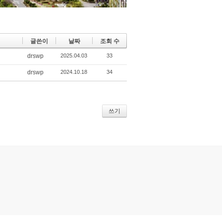
글쓴이
날짜
조회 수
drswp
2025.04.03
33
drswp
2024.10.18
34
쓰기